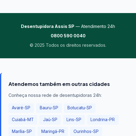
Desentupidora Assis SP
— Atendimento 24h
0800 590 0040
© 2025 Todos os direitos reservados.
Atendemos também em outras cidades
Conheça nossa rede de desentupidoras 24h:
Avaré-SP
Bauru-SP
Botucatu-SP
Cuiabá-MT
Jaú-SP
Lins-SP
Londrina-PR
Marília-SP
Maringá-PR
Ourinhos-SP